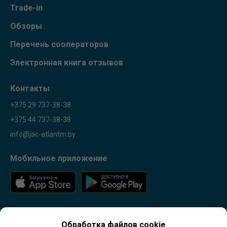
Trade-in
Обзоры
Перечень сооператоров
Электронная книга отзывов
Контакты
+375 29 737-38-38
+375 44 737-38-38
info@jac-atlantm.by
Мобильное приложение
Обработка файлов cookie